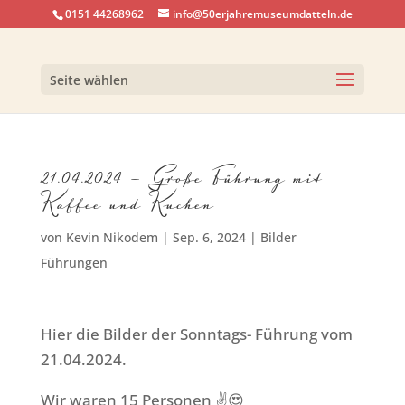
0151 44268962
info@50erjahremuseumdatteln.de
Seite wählen
21.04.2024 – Große Führung mit
Kaffee und Kuchen
von
Kevin Nikodem
|
Sep. 6, 2024
|
Bilder
Führungen
Hier die Bilder der Sonntags- Führung vom
21.04.2024.
Wir waren 15 Personen ✌️😍