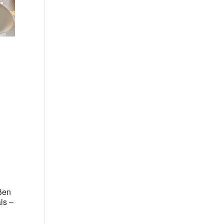
eßen
ls –