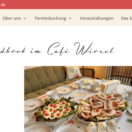
.de
Über uns
Terminbuchung
Veranstaltungen
Das 
ndbrot im Café Wirxel
oogle Kalender
iCalendar