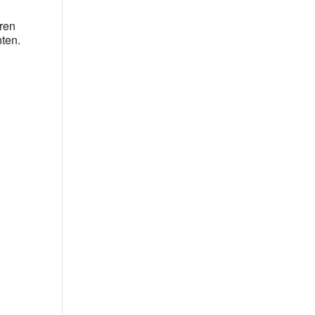
üren
ten.