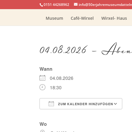
0151 44268962
info@50erjahremuseumdatteln
Museum
Café-Wirxel
Wirxel- Haus
04.08.2026 – Abe
Wann
04.08.2026
18:30
ZUM KALENDER HINZUFÜGEN
ICS herunterladen
G
Wo