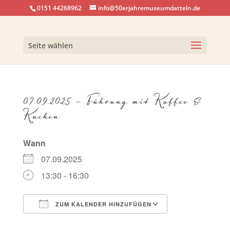
0151 44268962
info@50erjahremuseumdatteln.de
Seite wählen
07.09.2025 – Führung mit Kaffee &
Kuchen
Wann
07.09.2025
13:30 - 16:30
ZUM KALENDER HINZUFÜGEN
ICS herunterladen
Google Kalen