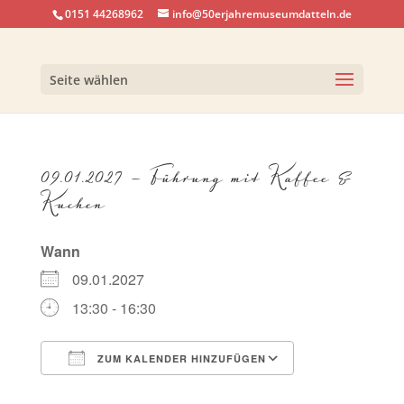
0151 44268962
info@50erjahremuseumdatteln.de
Seite wählen
09.01.2027 – Führung mit Kaffee &
Kuchen
Wann
09.01.2027
13:30 - 16:30
ZUM KALENDER HINZUFÜGEN
ICS herunterladen
Google Kalen