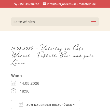
0151 44268962
info@50erjahremuseumdatteln.de
Seite wählen
14.05.2026 – Vatertag im Café
Wirxel – Fußball, Bier und gute
Laune
Wann
14.05.2026
18:30
ZUM KALENDER HINZUFÜGEN