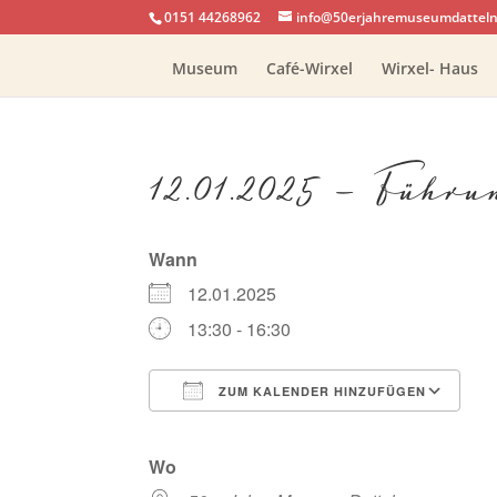
0151 44268962
info@50erjahremuseumdatteln
Museum
Café-Wirxel
Wirxel- Haus
12.01.2025 – Führ
Wann
12.01.2025
13:30 - 16:30
ZUM KALENDER HINZUFÜGEN
ICS herunterladen
G
Wo