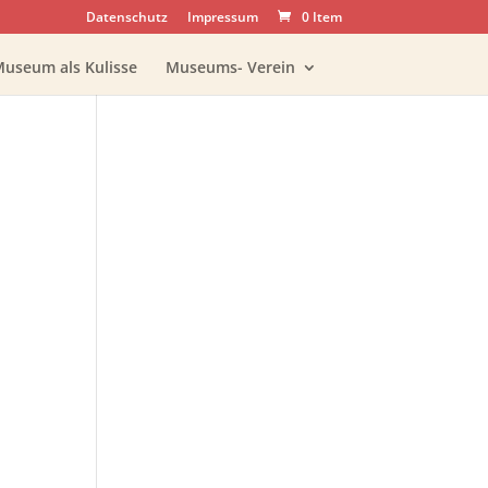
Datenschutz
Impressum
0 Item
Museum als Kulisse
Museums- Verein
Office 365
Outlook Live