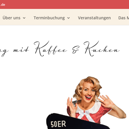
.de
Über uns
Terminbuchung
Veranstaltungen
Das 
ung mit Kaffee & Kuchen
oogle Kalender
iCalendar