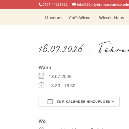
0151 44268962
info@50erjahremuseumdatteln
Museum
Café-Wirxel
Wirxel- Haus
18.07.2026 – Führ
Wann
18.07.2026
13:30 - 16:30
ZUM KALENDER HINZUFÜGEN
ICS herunterladen
G
Wo