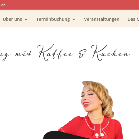
.de
Über uns
Terminbuchung
Veranstaltungen
Das 
ung mit Kaffee & Kuchen
oogle Kalender
iCalendar