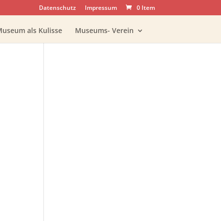
Datenschutz
Impressum
0 Item
Museum als Kulisse
Museums- Verein
Office 365
Outlook Live