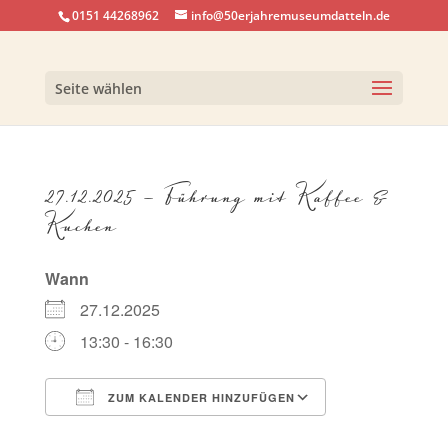
0151 44268962
info@50erjahremuseumdatteln.de
Seite wählen
27.12.2025 – Führung mit Kaffee &
Kuchen
Wann
27.12.2025
13:30 - 16:30
ZUM KALENDER HINZUFÜGEN
ICS herunterladen
Google Kalen