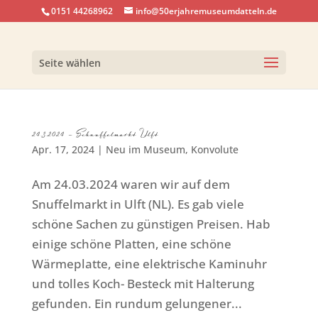
0151 44268962
info@50erjahremuseumdatteln.de
Seite wählen
24.3.2024 – Schnuffelmarkt Ulft
Apr. 17, 2024
|
Neu im Museum
,
Konvolute
Am 24.03.2024 waren wir auf dem
Snuffelmarkt in Ulft (NL). Es gab viele
schöne Sachen zu günstigen Preisen. Hab
einige schöne Platten, eine schöne
Wärmeplatte, eine elektrische Kaminuhr
und tolles Koch- Besteck mit Halterung
gefunden. Ein rundum gelungener...